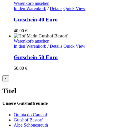
Warenkorb ansehen
In den Warenkorb
/
Details
Quick View
Gutschein 40 Euro
40,00
€
Warenkorb ansehen
In den Warenkorb
/
Details
Quick View
Gutschein 50 Euro
50,00
€
Close
×
product
quick
Titel
view
Unsere Gutshoffreunde
Quinta do Caracol
Gutshof Bastorf
Alpe Schönesreuth