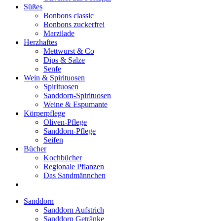
Süßes
Bonbons classic
Bonbons zuckerfrei
Marzilade
Herzhaftes
Mettwurst & Co
Dips & Salze
Senfe
Wein & Spirituosen
Spirituosen
Sanddorn-Spirituosen
Weine & Espumante
Körperpflege
Oliven-Pflege
Sanddorn-Pflege
Seifen
Bücher
Kochbücher
Regionale Pflanzen
Das Sandmännchen
Sanddorn
Sanddorn Aufstrich
Sanddorn Getränke