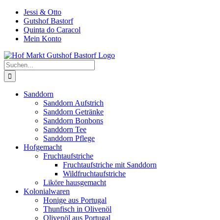
Zum
Jessi & Otto
Inhalt
Gutshof Bastorf
springen
Quinta do Caracol
Mein Konto
Suche
nach:
Sanddorn
Sanddorn Aufstrich
Sanddorn Getränke
Sanddorn Bonbons
Sanddorn Tee
Sanddorn Pflege
Hofgemacht
Fruchtaufstriche
Fruchtaufstriche mit Sanddorn
Wildfruchtaufstriche
Liköre hausgemacht
Kolonialwaren
Honige aus Portugal
Thunfisch in Olivenöl
Olivenöl aus Portugal