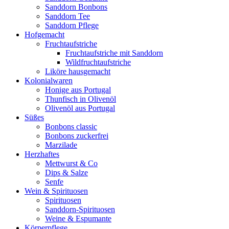
Sanddorn Bonbons
Sanddorn Tee
Sanddorn Pflege
Hofgemacht
Fruchtaufstriche
Fruchtaufstriche mit Sanddorn
Wildfruchtaufstriche
Liköre hausgemacht
Kolonialwaren
Honige aus Portugal
Thunfisch in Olivenöl
Olivenöl aus Portugal
Süßes
Bonbons classic
Bonbons zuckerfrei
Marzilade
Herzhaftes
Mettwurst & Co
Dips & Salze
Senfe
Wein & Spirituosen
Spirituosen
Sanddorn-Spirituosen
Weine & Espumante
Körperpflege