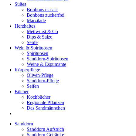
Süßes
Bonbons classic
Bonbons zuckerfrei
Marzilade
Herzhaftes
Mettwurst & Co
Dips & Salze
Senfe
Wein & Spirituosen
Spirituosen
Sanddorn-Spirituosen
Weine & Espumante
Körperpflege
Oliven-Pflege
Sanddorn-Pflege
Seifen
Bücher
Kochbücher
Regionale Pflanzen
Das Sandmännchen
Sanddorn
Sanddorn Aufstrich
Sanddorn Getränke