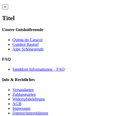
Close
×
product
quick
Titel
view
Unsere Gutshoffreunde
Quinta do Caracol
Gutshof Bastorf
Alpe Schönesreuth
FAQ
Sanddorn Informationen – FAQ
Info & Rechtliches
Versandarten
Zahlungsarten
Widerrufsbelehrung
AGB
Impressum
Datenschutzerklärung