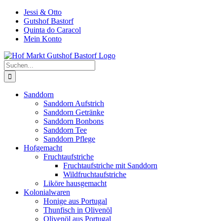
Zum
Jessi & Otto
Inhalt
Gutshof Bastorf
springen
Quinta do Caracol
Mein Konto
Suche
nach:
Sanddorn
Sanddorn Aufstrich
Sanddorn Getränke
Sanddorn Bonbons
Sanddorn Tee
Sanddorn Pflege
Hofgemacht
Fruchtaufstriche
Fruchtaufstriche mit Sanddorn
Wildfruchtaufstriche
Liköre hausgemacht
Kolonialwaren
Honige aus Portugal
Thunfisch in Olivenöl
Olivenöl aus Portugal