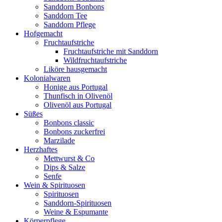
Sanddorn Bonbons
Sanddorn Tee
Sanddorn Pflege
Hofgemacht
Fruchtaufstriche
Fruchtaufstriche mit Sanddorn
Wildfruchtaufstriche
Liköre hausgemacht
Kolonialwaren
Honige aus Portugal
Thunfisch in Olivenöl
Olivenöl aus Portugal
Süßes
Bonbons classic
Bonbons zuckerfrei
Marzilade
Herzhaftes
Mettwurst & Co
Dips & Salze
Senfe
Wein & Spirituosen
Spirituosen
Sanddorn-Spirituosen
Weine & Espumante
Körperpflege