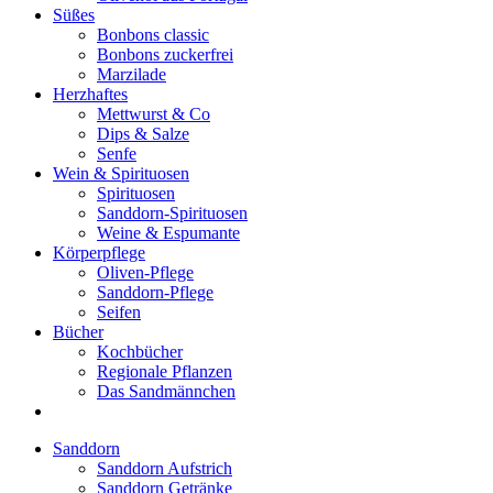
Süßes
Bonbons classic
Bonbons zuckerfrei
Marzilade
Herzhaftes
Mettwurst & Co
Dips & Salze
Senfe
Wein & Spirituosen
Spirituosen
Sanddorn-Spirituosen
Weine & Espumante
Körperpflege
Oliven-Pflege
Sanddorn-Pflege
Seifen
Bücher
Kochbücher
Regionale Pflanzen
Das Sandmännchen
Sanddorn
Sanddorn Aufstrich
Sanddorn Getränke