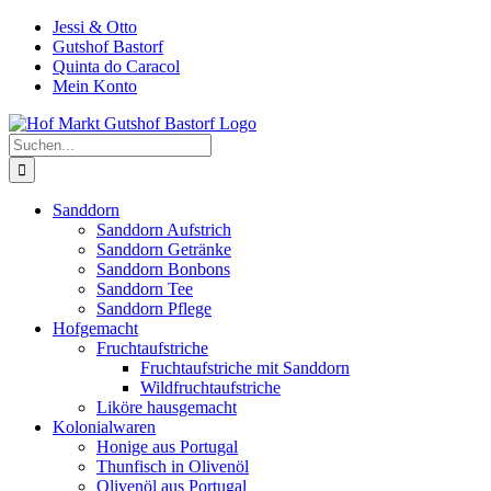
Zum
Jessi & Otto
Inhalt
Gutshof Bastorf
springen
Quinta do Caracol
Mein Konto
Suche
nach:
Sanddorn
Sanddorn Aufstrich
Sanddorn Getränke
Sanddorn Bonbons
Sanddorn Tee
Sanddorn Pflege
Hofgemacht
Fruchtaufstriche
Fruchtaufstriche mit Sanddorn
Wildfruchtaufstriche
Liköre hausgemacht
Kolonialwaren
Honige aus Portugal
Thunfisch in Olivenöl
Olivenöl aus Portugal