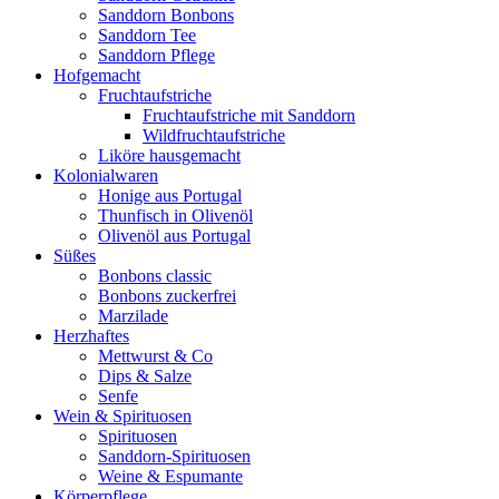
Sanddorn Bonbons
Sanddorn Tee
Sanddorn Pflege
Hofgemacht
Fruchtaufstriche
Fruchtaufstriche mit Sanddorn
Wildfruchtaufstriche
Liköre hausgemacht
Kolonialwaren
Honige aus Portugal
Thunfisch in Olivenöl
Olivenöl aus Portugal
Süßes
Bonbons classic
Bonbons zuckerfrei
Marzilade
Herzhaftes
Mettwurst & Co
Dips & Salze
Senfe
Wein & Spirituosen
Spirituosen
Sanddorn-Spirituosen
Weine & Espumante
Körperpflege