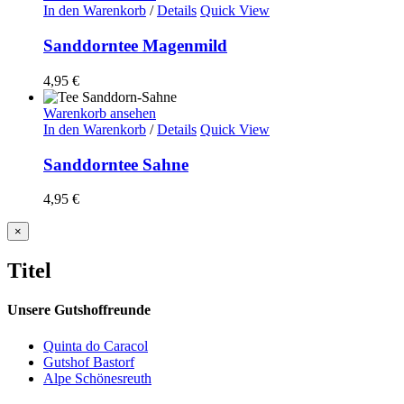
In den Warenkorb
/
Details
Quick View
Sanddorntee Magenmild
4,95
€
Warenkorb ansehen
In den Warenkorb
/
Details
Quick View
Sanddorntee Sahne
4,95
€
Close
×
product
quick
Titel
view
Unsere Gutshoffreunde
Quinta do Caracol
Gutshof Bastorf
Alpe Schönesreuth