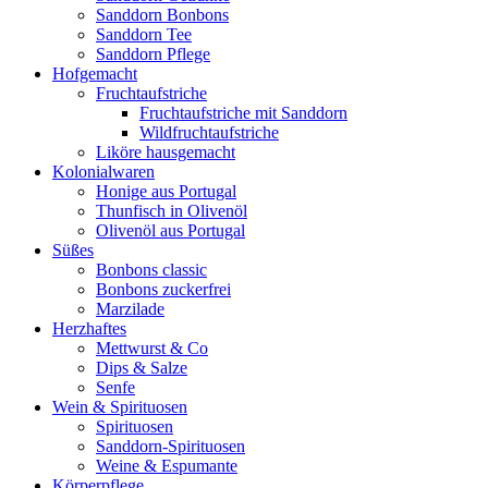
Sanddorn Bonbons
Sanddorn Tee
Sanddorn Pflege
Hofgemacht
Fruchtaufstriche
Fruchtaufstriche mit Sanddorn
Wildfruchtaufstriche
Liköre hausgemacht
Kolonialwaren
Honige aus Portugal
Thunfisch in Olivenöl
Olivenöl aus Portugal
Süßes
Bonbons classic
Bonbons zuckerfrei
Marzilade
Herzhaftes
Mettwurst & Co
Dips & Salze
Senfe
Wein & Spirituosen
Spirituosen
Sanddorn-Spirituosen
Weine & Espumante
Körperpflege