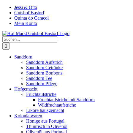
Zum
Jessi & Otto
Inhalt
Gutshof Bastorf
springen
Quinta do Caracol
Mein Konto
Suche
nach:
Sanddorn
Sanddorn Aufstrich
Sanddorn Getränke
Sanddorn Bonbons
Sanddorn Tee
Sanddorn Pflege
Hofgemacht
Fruchtaufstriche
Fruchtaufstriche mit Sanddorn
Wildfruchtaufstriche
Liköre hausgemacht
Kolonialwaren
Honige aus Portugal
Thunfisch in Olivenöl
Olivenöl aus Portugal