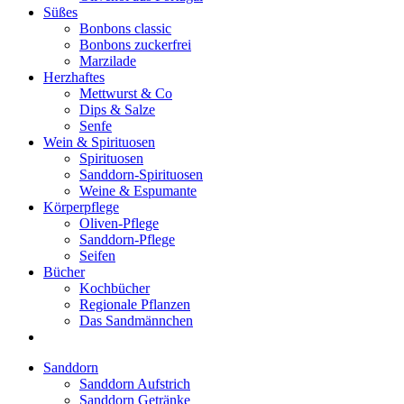
Süßes
Bonbons classic
Bonbons zuckerfrei
Marzilade
Herzhaftes
Mettwurst & Co
Dips & Salze
Senfe
Wein & Spirituosen
Spirituosen
Sanddorn-Spirituosen
Weine & Espumante
Körperpflege
Oliven-Pflege
Sanddorn-Pflege
Seifen
Bücher
Kochbücher
Regionale Pflanzen
Das Sandmännchen
Sanddorn
Sanddorn Aufstrich
Sanddorn Getränke