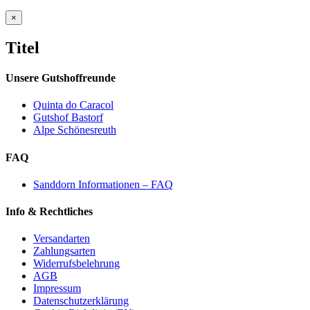
Close
×
product
quick
Titel
view
Unsere Gutshoffreunde
Quinta do Caracol
Gutshof Bastorf
Alpe Schönesreuth
FAQ
Sanddorn Informationen – FAQ
Info & Rechtliches
Versandarten
Zahlungsarten
Widerrufsbelehrung
AGB
Impressum
Datenschutzerklärung