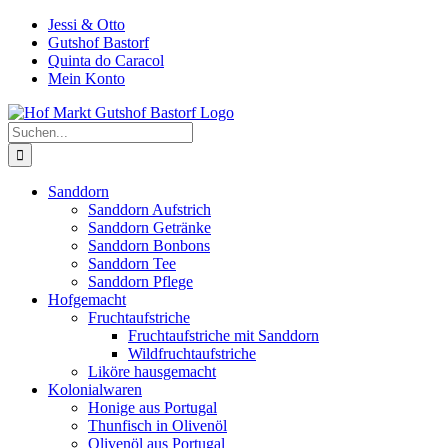
Zum
Jessi & Otto
Inhalt
Gutshof Bastorf
springen
Quinta do Caracol
Mein Konto
Suche
nach:
Sanddorn
Sanddorn Aufstrich
Sanddorn Getränke
Sanddorn Bonbons
Sanddorn Tee
Sanddorn Pflege
Hofgemacht
Fruchtaufstriche
Fruchtaufstriche mit Sanddorn
Wildfruchtaufstriche
Liköre hausgemacht
Kolonialwaren
Honige aus Portugal
Thunfisch in Olivenöl
Olivenöl aus Portugal