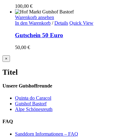
100,00
€
Warenkorb ansehen
In den Warenkorb
/
Details
Quick View
Gutschein 50 Euro
50,00
€
Close
×
product
quick
Titel
view
Unsere Gutshoffreunde
Quinta do Caracol
Gutshof Bastorf
Alpe Schönesreuth
FAQ
Sanddorn Informationen – FAQ