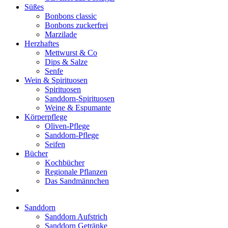
Süßes
Bonbons classic
Bonbons zuckerfrei
Marzilade
Herzhaftes
Mettwurst & Co
Dips & Salze
Senfe
Wein & Spirituosen
Spirituosen
Sanddorn-Spirituosen
Weine & Espumante
Körperpflege
Oliven-Pflege
Sanddorn-Pflege
Seifen
Bücher
Kochbücher
Regionale Pflanzen
Das Sandmännchen
Sanddorn
Sanddorn Aufstrich
Sanddorn Getränke