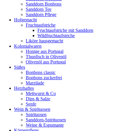
Sanddorn Bonbons
Sanddorn Tee
Sanddorn Pflege
Hofgemacht
Fruchtaufstriche
Fruchtaufstriche mit Sanddorn
Wildfruchtaufstriche
Liköre hausgemacht
Kolonialwaren
Honige aus Portugal
Thunfisch in Olivenöl
Olivenöl aus Portugal
Süßes
Bonbons classic
Bonbons zuckerfrei
Marzilade
Herzhaftes
Mettwurst & Co
Dips & Salze
Senfe
Wein & Spirituosen
Spirituosen
Sanddorn-Spirituosen
Weine & Espumante
Körperpflege