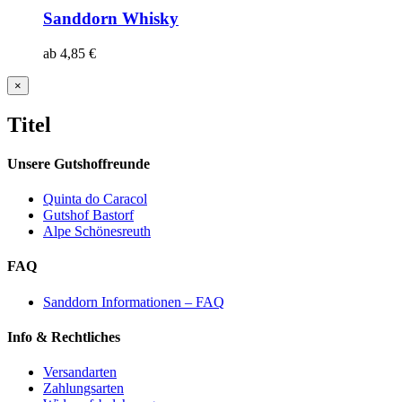
Sanddorn Whisky
ab
4,85
€
Close
×
product
quick
Titel
view
Unsere Gutshoffreunde
Quinta do Caracol
Gutshof Bastorf
Alpe Schönesreuth
FAQ
Sanddorn Informationen – FAQ
Info & Rechtliches
Versandarten
Zahlungsarten