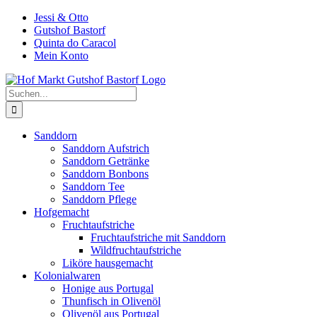
Zum
Jessi & Otto
Inhalt
Gutshof Bastorf
springen
Quinta do Caracol
Mein Konto
Suche
nach:
Sanddorn
Sanddorn Aufstrich
Sanddorn Getränke
Sanddorn Bonbons
Sanddorn Tee
Sanddorn Pflege
Hofgemacht
Fruchtaufstriche
Fruchtaufstriche mit Sanddorn
Wildfruchtaufstriche
Liköre hausgemacht
Kolonialwaren
Honige aus Portugal
Thunfisch in Olivenöl
Olivenöl aus Portugal