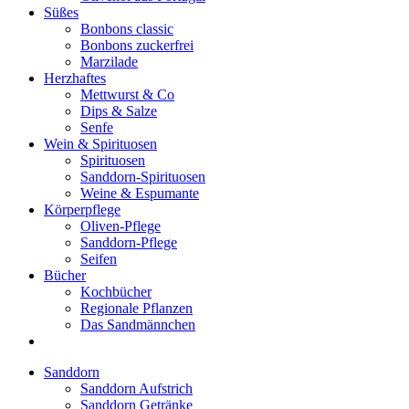
Süßes
Bonbons classic
Bonbons zuckerfrei
Marzilade
Herzhaftes
Mettwurst & Co
Dips & Salze
Senfe
Wein & Spirituosen
Spirituosen
Sanddorn-Spirituosen
Weine & Espumante
Körperpflege
Oliven-Pflege
Sanddorn-Pflege
Seifen
Bücher
Kochbücher
Regionale Pflanzen
Das Sandmännchen
Sanddorn
Sanddorn Aufstrich
Sanddorn Getränke