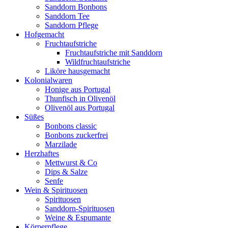
Sanddorn Bonbons
Sanddorn Tee
Sanddorn Pflege
Hofgemacht
Fruchtaufstriche
Fruchtaufstriche mit Sanddorn
Wildfruchtaufstriche
Liköre hausgemacht
Kolonialwaren
Honige aus Portugal
Thunfisch in Olivenöl
Olivenöl aus Portugal
Süßes
Bonbons classic
Bonbons zuckerfrei
Marzilade
Herzhaftes
Mettwurst & Co
Dips & Salze
Senfe
Wein & Spirituosen
Spirituosen
Sanddorn-Spirituosen
Weine & Espumante
Körperpflege