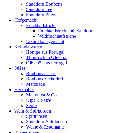
Sanddorn Bonbons
Sanddorn Tee
Sanddorn Pflege
Hofgemacht
Fruchtaufstriche
Fruchtaufstriche mit Sanddorn
Wildfruchtaufstriche
Liköre hausgemacht
Kolonialwaren
Honige aus Portugal
Thunfisch in Olivenöl
Olivenöl aus Portugal
Süßes
Bonbons classic
Bonbons zuckerfrei
Marzilade
Herzhaftes
Mettwurst & Co
Dips & Salze
Senfe
Wein & Spirituosen
Spirituosen
Sanddorn-Spirituosen
Weine & Espumante
Körperpflege