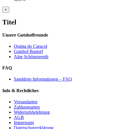
Close
×
product
quick
Titel
view
Unsere Gutshoffreunde
Quinta do Caracol
Gutshof Bastorf
Alpe Schönesreuth
FAQ
Sanddorn Informationen – FAQ
Info & Rechtliches
Versandarten
Zahlungsarten
Widerrufsbelehrung
AGB
Impressum
Datenschutzerklärung