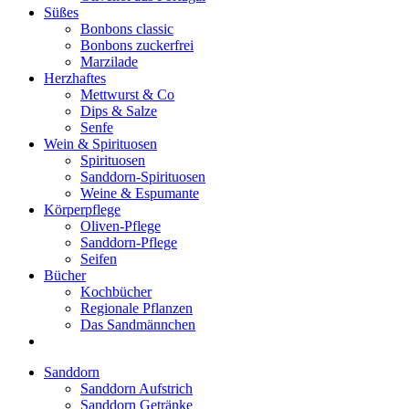
Süßes
Bonbons classic
Bonbons zuckerfrei
Marzilade
Herzhaftes
Mettwurst & Co
Dips & Salze
Senfe
Wein & Spirituosen
Spirituosen
Sanddorn-Spirituosen
Weine & Espumante
Körperpflege
Oliven-Pflege
Sanddorn-Pflege
Seifen
Bücher
Kochbücher
Regionale Pflanzen
Das Sandmännchen
Sanddorn
Sanddorn Aufstrich
Sanddorn Getränke