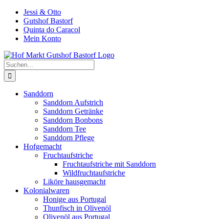
Zum
Jessi & Otto
Inhalt
Gutshof Bastorf
springen
Quinta do Caracol
Mein Konto
Suche
nach:
Sanddorn
Sanddorn Aufstrich
Sanddorn Getränke
Sanddorn Bonbons
Sanddorn Tee
Sanddorn Pflege
Hofgemacht
Fruchtaufstriche
Fruchtaufstriche mit Sanddorn
Wildfruchtaufstriche
Liköre hausgemacht
Kolonialwaren
Honige aus Portugal
Thunfisch in Olivenöl
Olivenöl aus Portugal