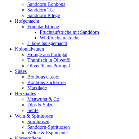
Sanddorn Bonbons
Sanddorn Tee
Sanddorn Pflege
Hofgemacht
Fruchtaufstriche
Fruchtaufstriche mit Sanddorn
Wildfruchtaufstriche
Liköre hausgemacht
Kolonialwaren
Honige aus Portugal
Thunfisch in Olivenöl
Olivenöl aus Portugal
Süßes
Bonbons classic
Bonbons zuckerfrei
Marzilade
Herzhaftes
Mettwurst & Co
Dips & Salze
Senfe
Wein & Spirituosen
Spirituosen
Sanddorn-Spirituosen
Weine & Espumante
Körperpflege