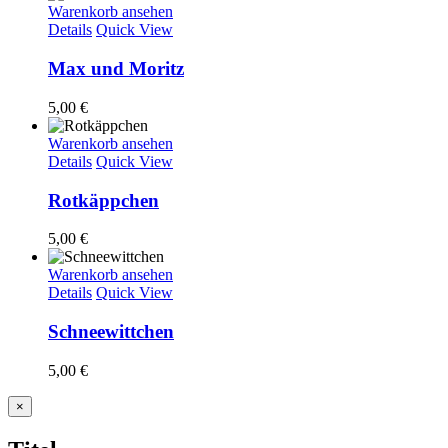
Warenkorb ansehen
Details
Quick View
Max und Moritz
5,00
€
Warenkorb ansehen
Details
Quick View
Rotkäppchen
5,00
€
Warenkorb ansehen
Details
Quick View
Schneewittchen
5,00
€
Close
×
product
quick