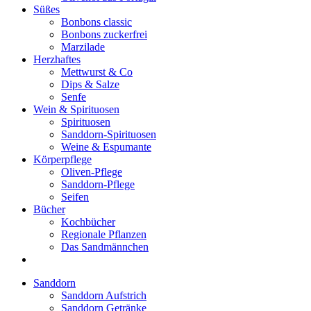
Süßes
Bonbons classic
Bonbons zuckerfrei
Marzilade
Herzhaftes
Mettwurst & Co
Dips & Salze
Senfe
Wein & Spirituosen
Spirituosen
Sanddorn-Spirituosen
Weine & Espumante
Körperpflege
Oliven-Pflege
Sanddorn-Pflege
Seifen
Bücher
Kochbücher
Regionale Pflanzen
Das Sandmännchen
Sanddorn
Sanddorn Aufstrich
Sanddorn Getränke