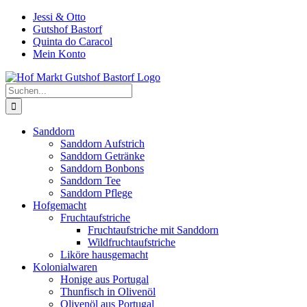
Zum
Jessi & Otto
Inhalt
Gutshof Bastorf
springen
Quinta do Caracol
Mein Konto
Suche
nach:
Sanddorn
Sanddorn Aufstrich
Sanddorn Getränke
Sanddorn Bonbons
Sanddorn Tee
Sanddorn Pflege
Hofgemacht
Fruchtaufstriche
Fruchtaufstriche mit Sanddorn
Wildfruchtaufstriche
Liköre hausgemacht
Kolonialwaren
Honige aus Portugal
Thunfisch in Olivenöl
Olivenöl aus Portugal