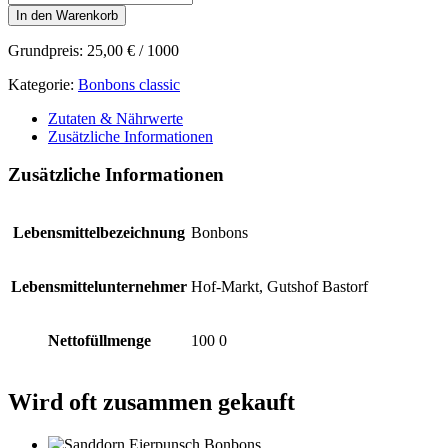
Brause
In den Warenkorb
Bonbons
Menge
Grundpreis:
25,00
€
/
1000
Kategorie:
Bonbons classic
Zutaten & Nährwerte
Zusätzliche Informationen
Zusätzliche Informationen
Lebensmittelbezeichnung
Bonbons
Lebensmittelunternehmer
Hof-Markt, Gutshof Bastorf
Nettofüllmenge
100 0
Wird oft zusammen gekauft