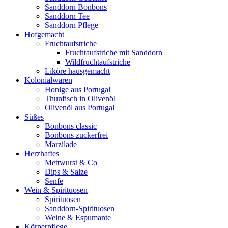
Sanddorn Bonbons
Sanddorn Tee
Sanddorn Pflege
Hofgemacht
Fruchtaufstriche
Fruchtaufstriche mit Sanddorn
Wildfruchtaufstriche
Liköre hausgemacht
Kolonialwaren
Honige aus Portugal
Thunfisch in Olivenöl
Olivenöl aus Portugal
Süßes
Bonbons classic
Bonbons zuckerfrei
Marzilade
Herzhaftes
Mettwurst & Co
Dips & Salze
Senfe
Wein & Spirituosen
Spirituosen
Sanddorn-Spirituosen
Weine & Espumante
Körperpflege