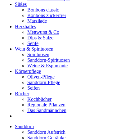
Süßes
Bonbons classic
Bonbons zuckerfrei
Marzilade
Herzhaftes
Mettwurst & Co
Dips & Salze
Senfe
Wein & Spirituosen
Spirituosen
Sanddorn-Spirituosen
Weine & Espumante
Körperpflege
Oliven-Pflege
Sanddorn-Pflege
Seifen
Bücher
Kochbücher
Regionale Pflanzen
Das Sandmännchen
Sanddorn
Sanddorn Aufstrich
Sanddorn Getränke