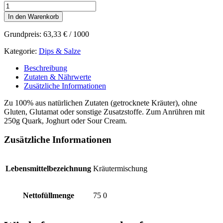
Sanddorn-
Knoblauch
In den Warenkorb
Dip
Menge
Grundpreis:
63,33
€
/
1000
Kategorie:
Dips & Salze
Beschreibung
Zutaten & Nährwerte
Zusätzliche Informationen
Zu 100% aus natürlichen Zutaten (getrocknete Kräuter), ohne
Gluten, Glutamat oder sonstige Zusatzstoffe. Zum Anrühren mit
250g Quark, Joghurt oder Sour Cream.
Zusätzliche Informationen
Lebensmittelbezeichnung
Kräutermischung
Nettofüllmenge
75 0