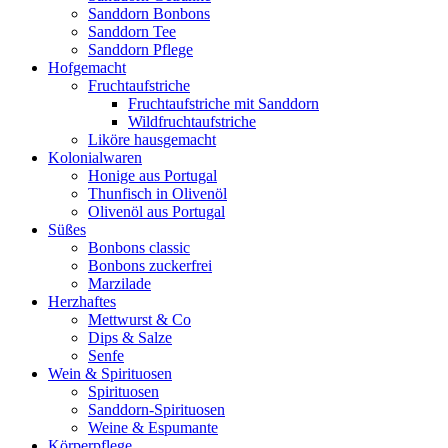
Sanddorn Bonbons
Sanddorn Tee
Sanddorn Pflege
Hofgemacht
Fruchtaufstriche
Fruchtaufstriche mit Sanddorn
Wildfruchtaufstriche
Liköre hausgemacht
Kolonialwaren
Honige aus Portugal
Thunfisch in Olivenöl
Olivenöl aus Portugal
Süßes
Bonbons classic
Bonbons zuckerfrei
Marzilade
Herzhaftes
Mettwurst & Co
Dips & Salze
Senfe
Wein & Spirituosen
Spirituosen
Sanddorn-Spirituosen
Weine & Espumante
Körperpflege