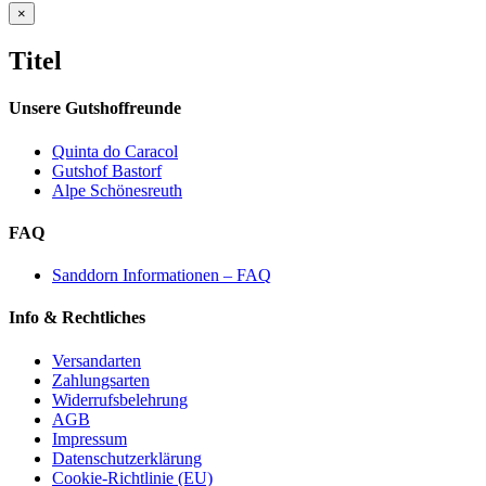
Close
×
product
quick
Titel
view
Unsere Gutshoffreunde
Quinta do Caracol
Gutshof Bastorf
Alpe Schönesreuth
FAQ
Sanddorn Informationen – FAQ
Info & Rechtliches
Versandarten
Zahlungsarten
Widerrufsbelehrung
AGB
Impressum
Datenschutzerklärung
Cookie-Richtlinie (EU)