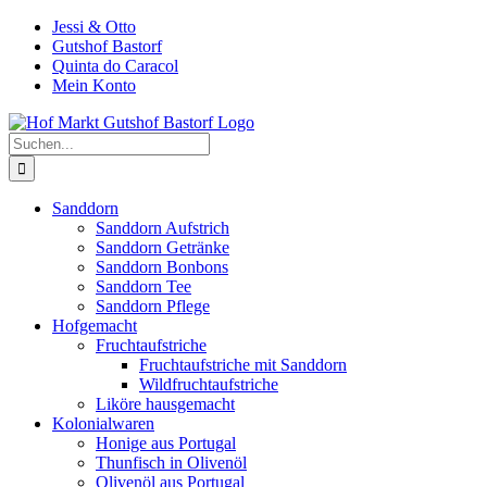
Zum
Jessi & Otto
Inhalt
Gutshof Bastorf
springen
Quinta do Caracol
Mein Konto
Suche
nach:
Sanddorn
Sanddorn Aufstrich
Sanddorn Getränke
Sanddorn Bonbons
Sanddorn Tee
Sanddorn Pflege
Hofgemacht
Fruchtaufstriche
Fruchtaufstriche mit Sanddorn
Wildfruchtaufstriche
Liköre hausgemacht
Kolonialwaren
Honige aus Portugal
Thunfisch in Olivenöl
Olivenöl aus Portugal