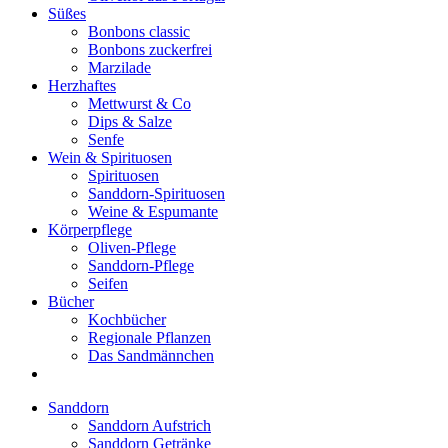
Süßes
Bonbons classic
Bonbons zuckerfrei
Marzilade
Herzhaftes
Mettwurst & Co
Dips & Salze
Senfe
Wein & Spirituosen
Spirituosen
Sanddorn-Spirituosen
Weine & Espumante
Körperpflege
Oliven-Pflege
Sanddorn-Pflege
Seifen
Bücher
Kochbücher
Regionale Pflanzen
Das Sandmännchen
Sanddorn
Sanddorn Aufstrich
Sanddorn Getränke