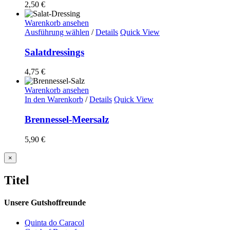
2,50
€
Warenkorb ansehen
Ausführung wählen
/
Details
Quick View
Salatdressings
4,75
€
Warenkorb ansehen
In den Warenkorb
/
Details
Quick View
Brennessel-Meersalz
5,90
€
Close
×
product
quick
Titel
view
Unsere Gutshoffreunde
Quinta do Caracol