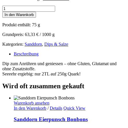
Dip
Sanddorn
In den Warenkorb
Classic
Menge
Produkt enthält: 75
g
Grundpreis:
63,33
€
/
1000
g
Kategorien:
Sanddorn
,
Dips & Salze
Beschreibung
Dip zum Anrühren und geniessen – ohne Gluten, Glutamat und
ohne Zusatzstoffe.
Seeeehr ergiebig: nur 2TL auf 250g Quark!
Wird oft zusammen gekauft
Warenkorb ansehen
In den Warenkorb
/
Details
Quick View
Sanddorn Eierpunsch Bonbons