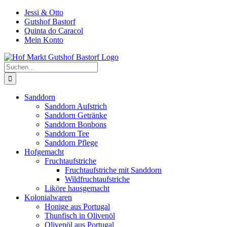
Zum
Jessi & Otto
Inhalt
Gutshof Bastorf
springen
Quinta do Caracol
Mein Konto
Suche
nach:
Sanddorn
Sanddorn Aufstrich
Sanddorn Getränke
Sanddorn Bonbons
Sanddorn Tee
Sanddorn Pflege
Hofgemacht
Fruchtaufstriche
Fruchtaufstriche mit Sanddorn
Wildfruchtaufstriche
Liköre hausgemacht
Kolonialwaren
Honige aus Portugal
Thunfisch in Olivenöl
Olivenöl aus Portugal