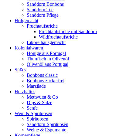
Sanddorn Bonbons
Sanddorn Tee
Sanddorn Pflege
Hofgemacht
Fruchtaufstriche
Fruchtaufstriche mit Sanddorn
Wildfruchtaufstriche
Liköre hausgemacht
Kolonialwaren
Honige aus Portugal
Thunfisch in Olivenöl
Olivenöl aus Portugal
Süßes
Bonbons classic
Bonbons zuckerfrei
Marzilade
Herzhaftes
Mettwurst & Co
Dips & Salze
Senfe
Wein & Spirituosen
Spirituosen
Sanddorn-Spirituosen
Weine & Espumante
Körperpflege