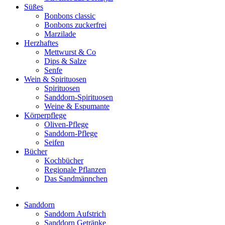
Süßes
Bonbons classic
Bonbons zuckerfrei
Marzilade
Herzhaftes
Mettwurst & Co
Dips & Salze
Senfe
Wein & Spirituosen
Spirituosen
Sanddorn-Spirituosen
Weine & Espumante
Körperpflege
Oliven-Pflege
Sanddorn-Pflege
Seifen
Bücher
Kochbücher
Regionale Pflanzen
Das Sandmännchen
Sanddorn
Sanddorn Aufstrich
Sanddorn Getränke