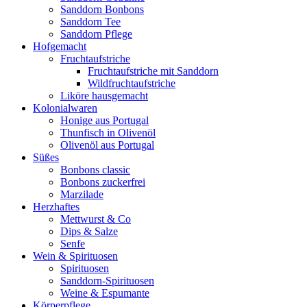
Sanddorn Bonbons
Sanddorn Tee
Sanddorn Pflege
Hofgemacht
Fruchtaufstriche
Fruchtaufstriche mit Sanddorn
Wildfruchtaufstriche
Liköre hausgemacht
Kolonialwaren
Honige aus Portugal
Thunfisch in Olivenöl
Olivenöl aus Portugal
Süßes
Bonbons classic
Bonbons zuckerfrei
Marzilade
Herzhaftes
Mettwurst & Co
Dips & Salze
Senfe
Wein & Spirituosen
Spirituosen
Sanddorn-Spirituosen
Weine & Espumante
Körperpflege