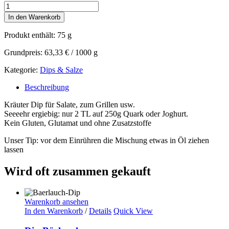
Dip
Kräuter
In den Warenkorb
Classic
Menge
Produkt enthält: 75
g
Grundpreis:
63,33
€
/
1000
g
Kategorie:
Dips & Salze
Beschreibung
Kräuter Dip für Salate, zum Grillen usw.
Seeeehr ergiebig: nur 2 TL auf 250g Quark oder Joghurt.
Kein Gluten, Glutamat und ohne Zusatzstoffe
Unser Tip: vor dem Einrühren die Mischung etwas in Öl ziehen
lassen
Wird oft zusammen gekauft
Warenkorb ansehen
In den Warenkorb
/
Details
Quick View