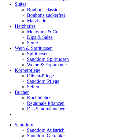
Süßes
Bonbons classic
Bonbons zuckerfrei
Marzilade
Herzhaftes
Mettwurst & Co
Dips & Salze
Senfe
Wein & Spirituosen
Spirituosen
Sanddorn-Spirituosen
Weine & Espumante
Körperpflege
Oliven-Pflege
Sanddorn-Pflege
Seifen
Bücher
Kochbücher
Regionale Pflanzen
Das Sandmännchen
Sanddorn
Sanddorn Aufstrich
Sanddorn Getränke