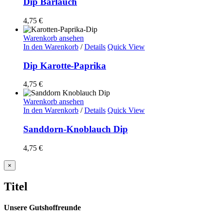
Dip Bärlauch
4,75
€
Warenkorb ansehen
In den Warenkorb
/
Details
Quick View
Dip Karotte-Paprika
4,75
€
Warenkorb ansehen
In den Warenkorb
/
Details
Quick View
Sanddorn-Knoblauch Dip
4,75
€
Close
×
product
quick
Titel
view
Unsere Gutshoffreunde