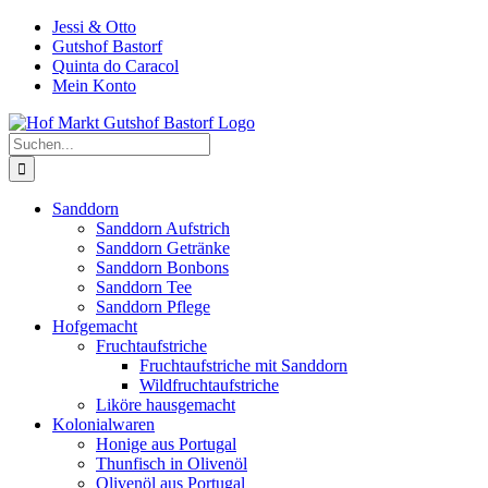
Zum
Jessi & Otto
Inhalt
Gutshof Bastorf
springen
Quinta do Caracol
Mein Konto
Suche
nach:
Sanddorn
Sanddorn Aufstrich
Sanddorn Getränke
Sanddorn Bonbons
Sanddorn Tee
Sanddorn Pflege
Hofgemacht
Fruchtaufstriche
Fruchtaufstriche mit Sanddorn
Wildfruchtaufstriche
Liköre hausgemacht
Kolonialwaren
Honige aus Portugal
Thunfisch in Olivenöl
Olivenöl aus Portugal