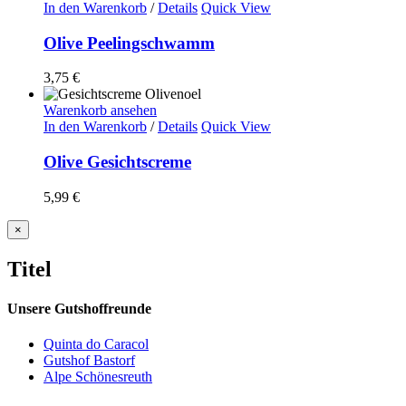
In den Warenkorb
/
Details
Quick View
Olive Peelingschwamm
3,75
€
Warenkorb ansehen
In den Warenkorb
/
Details
Quick View
Olive Gesichtscreme
5,99
€
Close
×
product
quick
Titel
view
Unsere Gutshoffreunde
Quinta do Caracol
Gutshof Bastorf
Alpe Schönesreuth