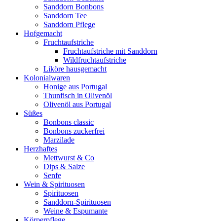
Sanddorn Bonbons
Sanddorn Tee
Sanddorn Pflege
Hofgemacht
Fruchtaufstriche
Fruchtaufstriche mit Sanddorn
Wildfruchtaufstriche
Liköre hausgemacht
Kolonialwaren
Honige aus Portugal
Thunfisch in Olivenöl
Olivenöl aus Portugal
Süßes
Bonbons classic
Bonbons zuckerfrei
Marzilade
Herzhaftes
Mettwurst & Co
Dips & Salze
Senfe
Wein & Spirituosen
Spirituosen
Sanddorn-Spirituosen
Weine & Espumante
Körperpflege