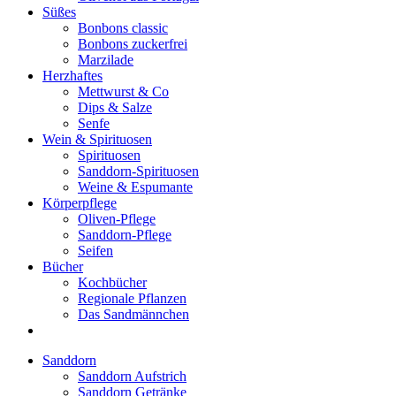
Süßes
Bonbons classic
Bonbons zuckerfrei
Marzilade
Herzhaftes
Mettwurst & Co
Dips & Salze
Senfe
Wein & Spirituosen
Spirituosen
Sanddorn-Spirituosen
Weine & Espumante
Körperpflege
Oliven-Pflege
Sanddorn-Pflege
Seifen
Bücher
Kochbücher
Regionale Pflanzen
Das Sandmännchen
Sanddorn
Sanddorn Aufstrich
Sanddorn Getränke