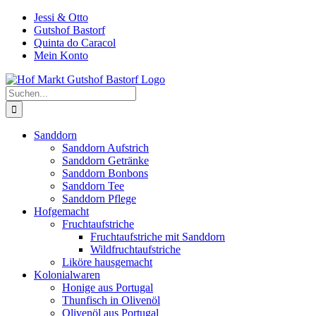
Zum
Jessi & Otto
Inhalt
Gutshof Bastorf
springen
Quinta do Caracol
Mein Konto
Suche
nach:
Sanddorn
Sanddorn Aufstrich
Sanddorn Getränke
Sanddorn Bonbons
Sanddorn Tee
Sanddorn Pflege
Hofgemacht
Fruchtaufstriche
Fruchtaufstriche mit Sanddorn
Wildfruchtaufstriche
Liköre hausgemacht
Kolonialwaren
Honige aus Portugal
Thunfisch in Olivenöl
Olivenöl aus Portugal