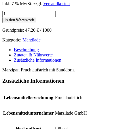
inkl. 7 % MwSt.
zzgl.
Versandkosten
Marzilade
Sanddorn-
In den Warenkorb
Marzipan
Menge
Grundpreis:
47,20
€
/
1000
Kategorie:
Marzilade
Beschreibung
Zutaten & Nährwerte
Zusätzliche Informationen
Marzipan Fruchtaufstrich mit Sanddorn.
Zusätzliche Informationen
Lebensmittelbezeichnung
Fruchtaufstrich
Lebensmittelunternehmer
Marzilade GmbH
Herkunftsort
Lübeck