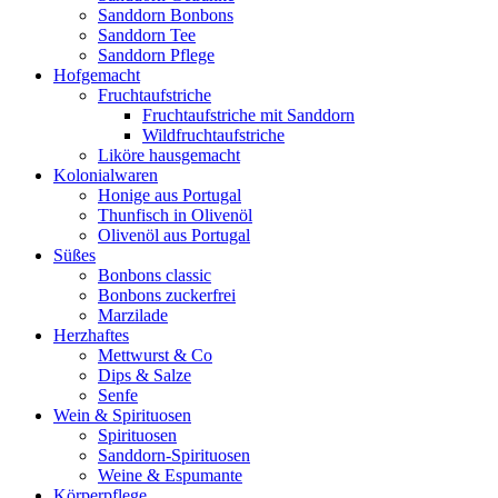
Sanddorn Bonbons
Sanddorn Tee
Sanddorn Pflege
Hofgemacht
Fruchtaufstriche
Fruchtaufstriche mit Sanddorn
Wildfruchtaufstriche
Liköre hausgemacht
Kolonialwaren
Honige aus Portugal
Thunfisch in Olivenöl
Olivenöl aus Portugal
Süßes
Bonbons classic
Bonbons zuckerfrei
Marzilade
Herzhaftes
Mettwurst & Co
Dips & Salze
Senfe
Wein & Spirituosen
Spirituosen
Sanddorn-Spirituosen
Weine & Espumante
Körperpflege