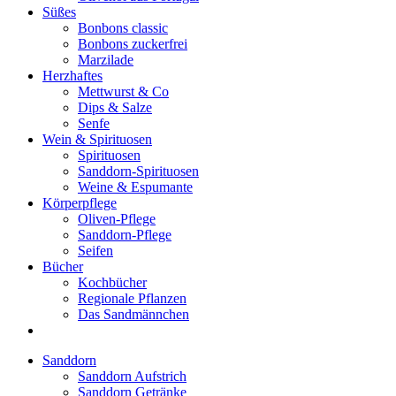
Süßes
Bonbons classic
Bonbons zuckerfrei
Marzilade
Herzhaftes
Mettwurst & Co
Dips & Salze
Senfe
Wein & Spirituosen
Spirituosen
Sanddorn-Spirituosen
Weine & Espumante
Körperpflege
Oliven-Pflege
Sanddorn-Pflege
Seifen
Bücher
Kochbücher
Regionale Pflanzen
Das Sandmännchen
Sanddorn
Sanddorn Aufstrich
Sanddorn Getränke