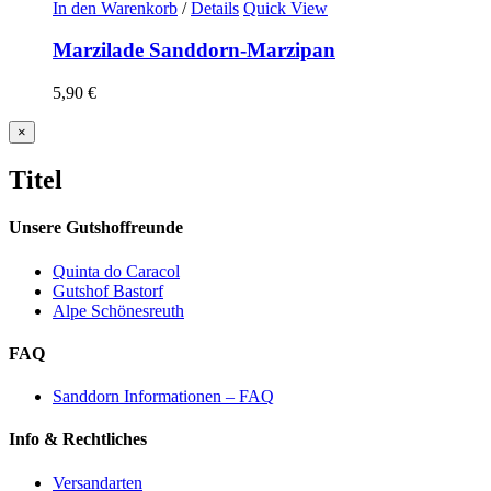
In den Warenkorb
/
Details
Quick View
Marzilade Sanddorn-Marzipan
5,90
€
Close
×
product
quick
Titel
view
Unsere Gutshoffreunde
Quinta do Caracol
Gutshof Bastorf
Alpe Schönesreuth
FAQ
Sanddorn Informationen – FAQ
Info & Rechtliches
Versandarten