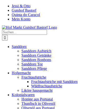
Zum
Jessi & Otto
Inhalt
Gutshof Bastorf
springen
Quinta do Caracol
Mein Konto
Suche
nach:
Sanddorn
Sanddorn Aufstrich
Sanddorn Getränke
Sanddorn Bonbons
Sanddorn Tee
Sanddorn Pflege
Hofgemacht
Fruchtaufstriche
Fruchtaufstriche mit Sanddorn
Wildfruchtaufstriche
Liköre hausgemacht
Kolonialwaren
Honige aus Portugal
Thunfisch in Olivenöl
Olivenöl aus Portugal