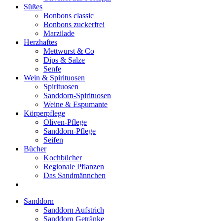
Süßes
Bonbons classic
Bonbons zuckerfrei
Marzilade
Herzhaftes
Mettwurst & Co
Dips & Salze
Senfe
Wein & Spirituosen
Spirituosen
Sanddorn-Spirituosen
Weine & Espumante
Körperpflege
Oliven-Pflege
Sanddorn-Pflege
Seifen
Bücher
Kochbücher
Regionale Pflanzen
Das Sandmännchen
Sanddorn
Sanddorn Aufstrich
Sanddorn Getränke