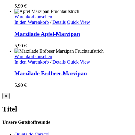
5,90
€
Warenkorb ansehen
In den Warenkorb
/
Details
Quick View
Marzilade Apfel-Marzipan
5,90
€
Warenkorb ansehen
In den Warenkorb
/
Details
Quick View
Marzilade Erdbeer-Marzipan
5,90
€
Close
×
product
quick
Titel
view
Unsere Gutshoffreunde
Quinta do Caracol