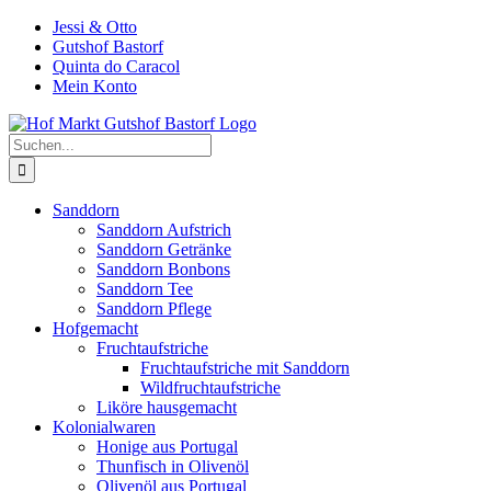
Zum
Jessi & Otto
Inhalt
Gutshof Bastorf
springen
Quinta do Caracol
Mein Konto
Suche
nach:
Sanddorn
Sanddorn Aufstrich
Sanddorn Getränke
Sanddorn Bonbons
Sanddorn Tee
Sanddorn Pflege
Hofgemacht
Fruchtaufstriche
Fruchtaufstriche mit Sanddorn
Wildfruchtaufstriche
Liköre hausgemacht
Kolonialwaren
Honige aus Portugal
Thunfisch in Olivenöl
Olivenöl aus Portugal