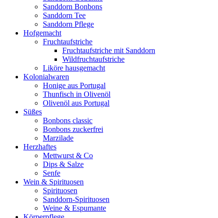
Sanddorn Bonbons
Sanddorn Tee
Sanddorn Pflege
Hofgemacht
Fruchtaufstriche
Fruchtaufstriche mit Sanddorn
Wildfruchtaufstriche
Liköre hausgemacht
Kolonialwaren
Honige aus Portugal
Thunfisch in Olivenöl
Olivenöl aus Portugal
Süßes
Bonbons classic
Bonbons zuckerfrei
Marzilade
Herzhaftes
Mettwurst & Co
Dips & Salze
Senfe
Wein & Spirituosen
Spirituosen
Sanddorn-Spirituosen
Weine & Espumante
Körperpflege