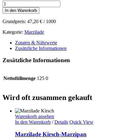
Marzilade
Cassis-
In den Warenkorb
Marzipan
Menge
Grundpreis:
47,20
€
/
1000
Kategorie:
Marzilade
Zutaten & Nährwerte
Zusätzliche Informationen
Zusätzliche Informationen
Nettofüllmenge
125 0
Wird oft zusammen gekauft
Warenkorb ansehen
In den Warenkorb
/
Details
Quick View
Marzilade Kirsch-Marzipan