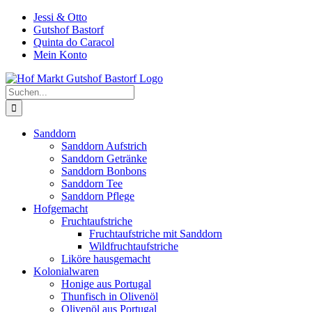
Zum
Jessi & Otto
Inhalt
Gutshof Bastorf
springen
Quinta do Caracol
Mein Konto
Suche
nach:
Sanddorn
Sanddorn Aufstrich
Sanddorn Getränke
Sanddorn Bonbons
Sanddorn Tee
Sanddorn Pflege
Hofgemacht
Fruchtaufstriche
Fruchtaufstriche mit Sanddorn
Wildfruchtaufstriche
Liköre hausgemacht
Kolonialwaren
Honige aus Portugal
Thunfisch in Olivenöl
Olivenöl aus Portugal