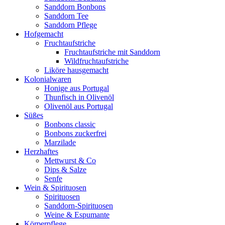
Sanddorn Bonbons
Sanddorn Tee
Sanddorn Pflege
Hofgemacht
Fruchtaufstriche
Fruchtaufstriche mit Sanddorn
Wildfruchtaufstriche
Liköre hausgemacht
Kolonialwaren
Honige aus Portugal
Thunfisch in Olivenöl
Olivenöl aus Portugal
Süßes
Bonbons classic
Bonbons zuckerfrei
Marzilade
Herzhaftes
Mettwurst & Co
Dips & Salze
Senfe
Wein & Spirituosen
Spirituosen
Sanddorn-Spirituosen
Weine & Espumante
Körperpflege