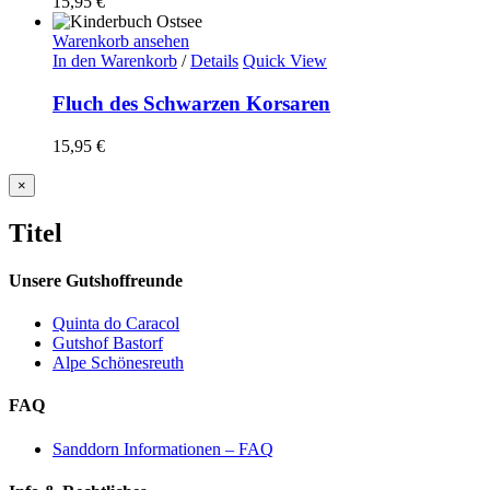
15,95
€
Warenkorb ansehen
In den Warenkorb
/
Details
Quick View
Fluch des Schwarzen Korsaren
15,95
€
Close
×
product
quick
Titel
view
Unsere Gutshoffreunde
Quinta do Caracol
Gutshof Bastorf
Alpe Schönesreuth
FAQ
Sanddorn Informationen – FAQ