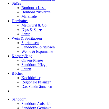
Süßes
Bonbons classic
Bonbons zuckerfrei
Marzilade
Herzhaftes
Mettwurst & Co
Dips & Salze
Senfe
Wein & Spirituosen
Spirituosen
Sanddorn-Spirituosen
Weine & Espumante
Körperpflege
Oliven-Pflege
Sanddorn-Pflege
Seifen
Bücher
Kochbücher
Regionale Pflanzen
Das Sandmännchen
Sanddorn
Sanddorn Aufstrich
Sanddorn Getränke