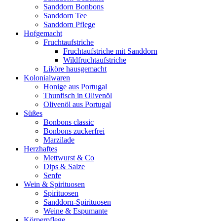
Sanddorn Bonbons
Sanddorn Tee
Sanddorn Pflege
Hofgemacht
Fruchtaufstriche
Fruchtaufstriche mit Sanddorn
Wildfruchtaufstriche
Liköre hausgemacht
Kolonialwaren
Honige aus Portugal
Thunfisch in Olivenöl
Olivenöl aus Portugal
Süßes
Bonbons classic
Bonbons zuckerfrei
Marzilade
Herzhaftes
Mettwurst & Co
Dips & Salze
Senfe
Wein & Spirituosen
Spirituosen
Sanddorn-Spirituosen
Weine & Espumante
Körperpflege