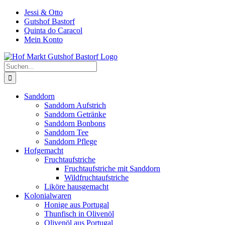
Zum
Jessi & Otto
Inhalt
Gutshof Bastorf
springen
Quinta do Caracol
Mein Konto
Suche
nach:
Sanddorn
Sanddorn Aufstrich
Sanddorn Getränke
Sanddorn Bonbons
Sanddorn Tee
Sanddorn Pflege
Hofgemacht
Fruchtaufstriche
Fruchtaufstriche mit Sanddorn
Wildfruchtaufstriche
Liköre hausgemacht
Kolonialwaren
Honige aus Portugal
Thunfisch in Olivenöl
Olivenöl aus Portugal