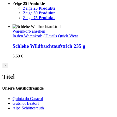
Zeige
25 Produkte
Zeige
25 Produkte
Zeige
50 Produkte
Zeige
75 Produkte
Warenkorb ansehen
In den Warenkorb
/
Details
Quick View
Schlehe Wildfruchtaufstrich 235 g
5,60
€
Close
×
product
quick
Titel
view
Unsere Gutshoffreunde
Quinta do Caracol
Gutshof Bastorf
Alpe Schönesreuth