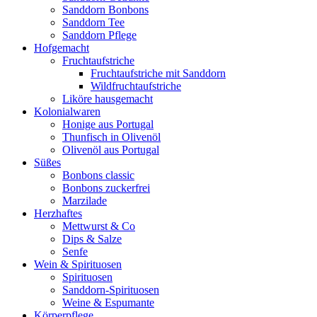
Sanddorn Bonbons
Sanddorn Tee
Sanddorn Pflege
Hofgemacht
Fruchtaufstriche
Fruchtaufstriche mit Sanddorn
Wildfruchtaufstriche
Liköre hausgemacht
Kolonialwaren
Honige aus Portugal
Thunfisch in Olivenöl
Olivenöl aus Portugal
Süßes
Bonbons classic
Bonbons zuckerfrei
Marzilade
Herzhaftes
Mettwurst & Co
Dips & Salze
Senfe
Wein & Spirituosen
Spirituosen
Sanddorn-Spirituosen
Weine & Espumante
Körperpflege