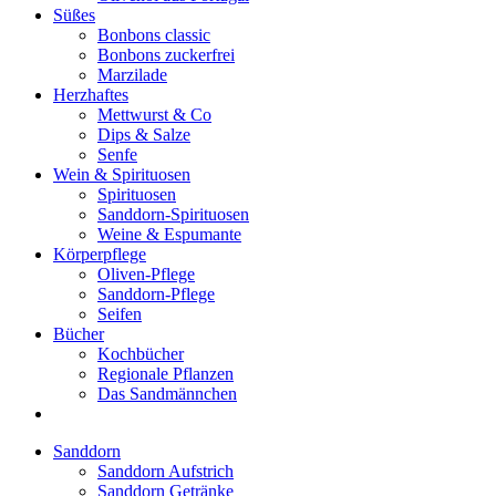
Süßes
Bonbons classic
Bonbons zuckerfrei
Marzilade
Herzhaftes
Mettwurst & Co
Dips & Salze
Senfe
Wein & Spirituosen
Spirituosen
Sanddorn-Spirituosen
Weine & Espumante
Körperpflege
Oliven-Pflege
Sanddorn-Pflege
Seifen
Bücher
Kochbücher
Regionale Pflanzen
Das Sandmännchen
Sanddorn
Sanddorn Aufstrich
Sanddorn Getränke