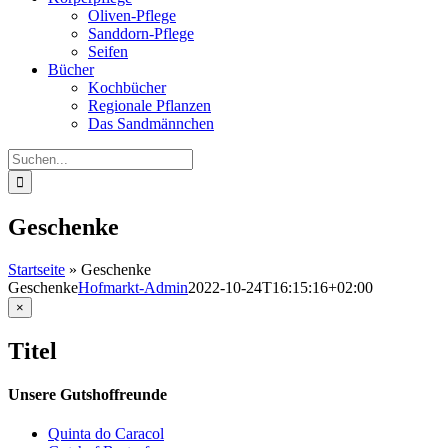
Oliven-Pflege
Sanddorn-Pflege
Seifen
Bücher
Kochbücher
Regionale Pflanzen
Das Sandmännchen
Suche
nach:
Geschenke
Startseite
»
Geschenke
Geschenke
Hofmarkt-Admin
2022-10-24T16:15:16+02:00
Close
×
product
quick
Titel
view
Unsere Gutshoffreunde
Quinta do Caracol