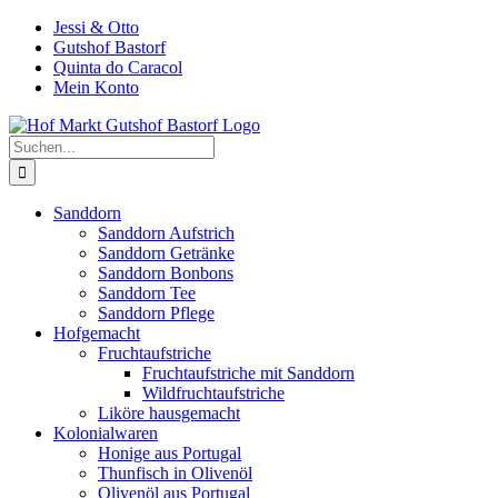
Zum
Jessi & Otto
Inhalt
Gutshof Bastorf
springen
Quinta do Caracol
Mein Konto
Suche
nach:
Sanddorn
Sanddorn Aufstrich
Sanddorn Getränke
Sanddorn Bonbons
Sanddorn Tee
Sanddorn Pflege
Hofgemacht
Fruchtaufstriche
Fruchtaufstriche mit Sanddorn
Wildfruchtaufstriche
Liköre hausgemacht
Kolonialwaren
Honige aus Portugal
Thunfisch in Olivenöl
Olivenöl aus Portugal