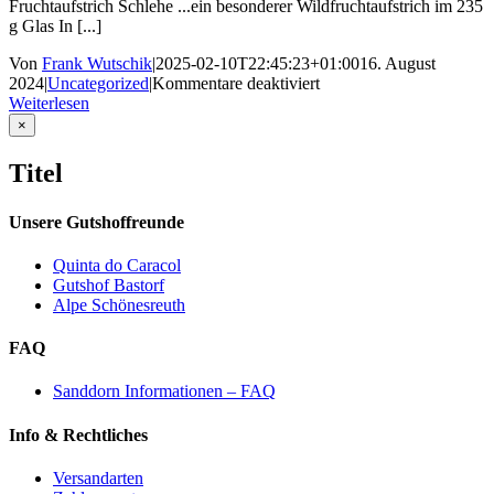
Fruchtaufstrich Schlehe ...ein besonderer Wildfruchtaufstrich im 235
g Glas In [...]
Von
Frank Wutschik
|
2025-02-10T22:45:23+01:00
16. August
für
2024
|
Uncategorized
|
Kommentare deaktiviert
Fruchtaufstrich
Weiterlesen
Schlehe
Close
×
product
quick
Titel
view
Unsere Gutshoffreunde
Quinta do Caracol
Gutshof Bastorf
Alpe Schönesreuth
FAQ
Sanddorn Informationen – FAQ
Info & Rechtliches
Versandarten