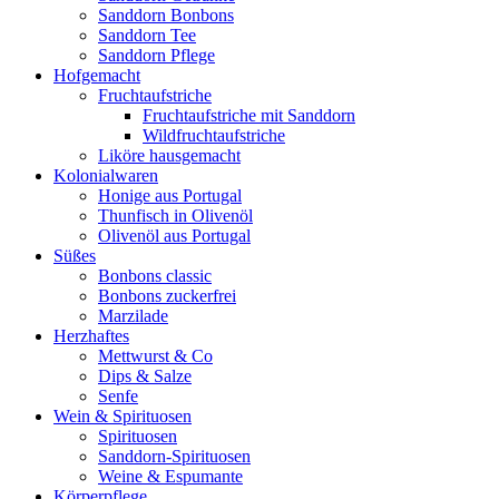
Sanddorn Bonbons
Sanddorn Tee
Sanddorn Pflege
Hofgemacht
Fruchtaufstriche
Fruchtaufstriche mit Sanddorn
Wildfruchtaufstriche
Liköre hausgemacht
Kolonialwaren
Honige aus Portugal
Thunfisch in Olivenöl
Olivenöl aus Portugal
Süßes
Bonbons classic
Bonbons zuckerfrei
Marzilade
Herzhaftes
Mettwurst & Co
Dips & Salze
Senfe
Wein & Spirituosen
Spirituosen
Sanddorn-Spirituosen
Weine & Espumante
Körperpflege