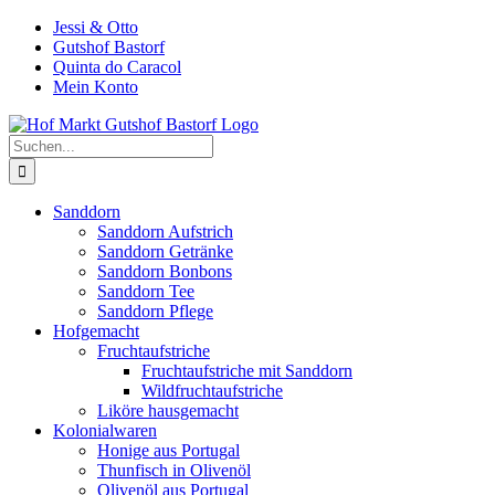
Zum
Jessi & Otto
Inhalt
Gutshof Bastorf
springen
Quinta do Caracol
Mein Konto
Suche
nach:
Sanddorn
Sanddorn Aufstrich
Sanddorn Getränke
Sanddorn Bonbons
Sanddorn Tee
Sanddorn Pflege
Hofgemacht
Fruchtaufstriche
Fruchtaufstriche mit Sanddorn
Wildfruchtaufstriche
Liköre hausgemacht
Kolonialwaren
Honige aus Portugal
Thunfisch in Olivenöl
Olivenöl aus Portugal