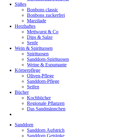
Süßes
Bonbons classic
Bonbons zuckerfrei
Marzilade
Herzhaftes
Mettwurst & Co
Dips & Salze
Senfe
Wein & Spirituosen
Spirituosen
Sanddorn-Spirituosen
Weine & Espumante
Körperpflege
Oliven-Pflege
Sanddorn-Pflege
Seifen
Bücher
Kochbücher
Regionale Pflanzen
Das Sandmännchen
Sanddorn
Sanddorn Aufstrich
Sanddorn Getränke