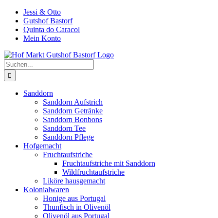
Zum
Jessi & Otto
Inhalt
Gutshof Bastorf
springen
Quinta do Caracol
Mein Konto
Suche
nach:
Sanddorn
Sanddorn Aufstrich
Sanddorn Getränke
Sanddorn Bonbons
Sanddorn Tee
Sanddorn Pflege
Hofgemacht
Fruchtaufstriche
Fruchtaufstriche mit Sanddorn
Wildfruchtaufstriche
Liköre hausgemacht
Kolonialwaren
Honige aus Portugal
Thunfisch in Olivenöl
Olivenöl aus Portugal