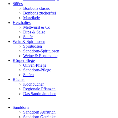
Süßes
Bonbons classic
Bonbons zuckerfrei
Marzilade
Herzhaftes
Mettwurst & Co
Dips & Salze
Senfe
Wein & Spirituosen
Spirituosen
Sanddorn-Spirituosen
Weine & Espumante
Körperpflege
Oliven-Pflege
Sanddorn-Pflege
Seifen
Bücher
Kochbücher
Regionale Pflanzen
Das Sandmännchen
Sanddorn
Sanddorn Aufstrich
Sanddorn Getränke