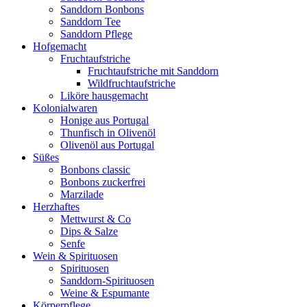
Sanddorn Bonbons
Sanddorn Tee
Sanddorn Pflege
Hofgemacht
Fruchtaufstriche
Fruchtaufstriche mit Sanddorn
Wildfruchtaufstriche
Liköre hausgemacht
Kolonialwaren
Honige aus Portugal
Thunfisch in Olivenöl
Olivenöl aus Portugal
Süßes
Bonbons classic
Bonbons zuckerfrei
Marzilade
Herzhaftes
Mettwurst & Co
Dips & Salze
Senfe
Wein & Spirituosen
Spirituosen
Sanddorn-Spirituosen
Weine & Espumante
Körperpflege