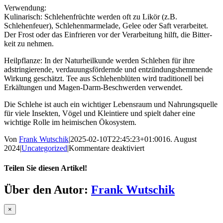
Verwendung:
Kulinarisch: Schlehenfrüchte werden oft zu Likör (z.B.
Schlehenfeuer), Schlehenmarmelade, Gelee oder Saft verarbeitet.
Der Frost oder das Einfrieren vor der Verarbeitung hilft, die Bitter-
keit zu nehmen.
Heilpflanze: In der Naturheilkunde werden Schlehen für ihre
adstringierende, verdauungsfördernde und entzündungshemmende
Wirkung geschätzt. Tee aus Schlehenblüten wird traditionell bei
Erkältungen und Magen-Darm-Beschwerden verwendet.
Die Schlehe ist auch ein wichtiger Lebensraum und Nahrungsquelle
für viele Insekten, Vögel und Kleintiere und spielt daher eine
wichtige Rolle im heimischen Ökosystem.
Von
Frank Wutschik
|
2025-02-10T22:45:23+01:00
16. August
für
2024
|
Uncategorized
|
Kommentare deaktiviert
Fruchtaufstrich
Schlehe
Teilen Sie diesen Artikel!
Facebook
Twitter
Reddit
LinkedIn
WhatsApp
Telegram
Tumblr
Pinterest
Vk
Xing
E-
Über den Autor:
Frank Wutschik
Mail
Close
×
product