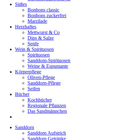
Süßes
Bonbons classic
Bonbons zuckerfrei
Marzilade
Herzhaftes
Mettwurst & Co
Dips & Salze
Senfe
Wein & Spirituosen
Spirituosen
Sanddorn-Spirituosen
Weine & Espumante
Körperpflege
Oliven-Pflege
Sanddorn-Pflege
Seifen
Bücher
Kochbücher
Regionale Pflanzen
Das Sandmännchen
Sanddorn
Sanddorn Aufstrich
Sanddorn Getränke