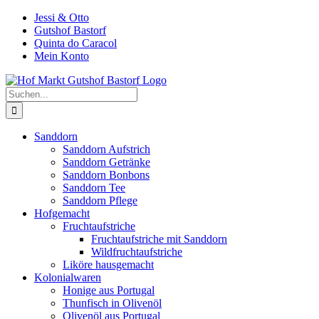
Zum
Jessi & Otto
Inhalt
Gutshof Bastorf
springen
Quinta do Caracol
Mein Konto
Suche
nach:
Sanddorn
Sanddorn Aufstrich
Sanddorn Getränke
Sanddorn Bonbons
Sanddorn Tee
Sanddorn Pflege
Hofgemacht
Fruchtaufstriche
Fruchtaufstriche mit Sanddorn
Wildfruchtaufstriche
Liköre hausgemacht
Kolonialwaren
Honige aus Portugal
Thunfisch in Olivenöl
Olivenöl aus Portugal