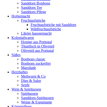
Sanddorn Bonbons
Sanddorn Tee
Sanddorn Pflege
Hofgemacht
Fruchtaufstriche
Fruchtaufstriche mit Sanddorn
Wildfruchtaufstriche
Liköre hausgemacht
Kolonialwaren
Honige aus Portugal
Thunfisch in Olivenöl
Olivenöl aus Portugal
Süßes
Bonbons classic
Bonbons zuckerfrei
Marzilade
Herzhaftes
Mettwurst & Co
Dips & Salze
Senfe
Wein & Spirituosen
Spirituosen
Sanddorn-Spirituosen
Weine & Espumante
Körperpflege