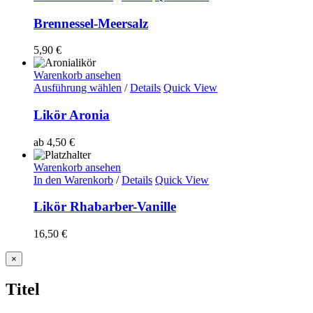
Brennessel-Meersalz
5,90
€
Warenkorb ansehen
Ausführung wählen
/
Details
Quick View
Likör Aronia
ab
4,50
€
Warenkorb ansehen
In den Warenkorb
/
Details
Quick View
Likör Rhabarber-Vanille
16,50
€
Close
×
product
quick
Titel
view