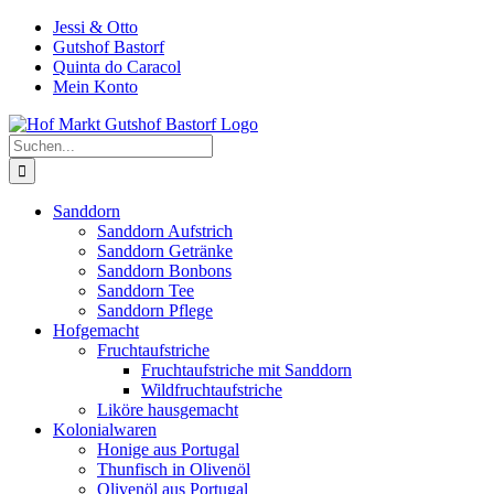
Zum
Jessi & Otto
Inhalt
Gutshof Bastorf
springen
Quinta do Caracol
Mein Konto
Suche
nach:
Sanddorn
Sanddorn Aufstrich
Sanddorn Getränke
Sanddorn Bonbons
Sanddorn Tee
Sanddorn Pflege
Hofgemacht
Fruchtaufstriche
Fruchtaufstriche mit Sanddorn
Wildfruchtaufstriche
Liköre hausgemacht
Kolonialwaren
Honige aus Portugal
Thunfisch in Olivenöl
Olivenöl aus Portugal