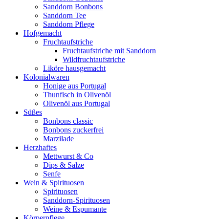
Sanddorn Bonbons
Sanddorn Tee
Sanddorn Pflege
Hofgemacht
Fruchtaufstriche
Fruchtaufstriche mit Sanddorn
Wildfruchtaufstriche
Liköre hausgemacht
Kolonialwaren
Honige aus Portugal
Thunfisch in Olivenöl
Olivenöl aus Portugal
Süßes
Bonbons classic
Bonbons zuckerfrei
Marzilade
Herzhaftes
Mettwurst & Co
Dips & Salze
Senfe
Wein & Spirituosen
Spirituosen
Sanddorn-Spirituosen
Weine & Espumante
Körperpflege