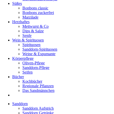
Süßes
Bonbons classic
Bonbons zuckerfrei
Marzilade
Herzhaftes
Mettwurst & Co
Dips & Salze
Senfe
Wein & Spirituosen
Spirituosen
Sanddorn-Spirituosen
Weine & Espumante
Körperpflege
Oliven-Pflege
Sanddorn-Pflege
Seifen
Bücher
Kochbücher
Regionale Pflanzen
Das Sandmännchen
Sanddorn
Sanddorn Aufstrich
Sanddorn Getränke