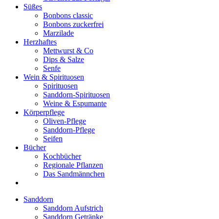
Süßes
Bonbons classic
Bonbons zuckerfrei
Marzilade
Herzhaftes
Mettwurst & Co
Dips & Salze
Senfe
Wein & Spirituosen
Spirituosen
Sanddorn-Spirituosen
Weine & Espumante
Körperpflege
Oliven-Pflege
Sanddorn-Pflege
Seifen
Bücher
Kochbücher
Regionale Pflanzen
Das Sandmännchen
Sanddorn
Sanddorn Aufstrich
Sanddorn Getränke