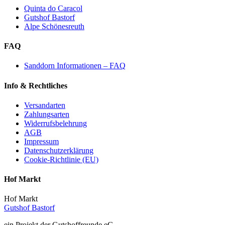
Quinta do Caracol
Gutshof Bastorf
Alpe Schönesreuth
FAQ
Sanddorn Informationen – FAQ
Info & Rechtliches
Versandarten
Zahlungsarten
Widerrufsbelehrung
AGB
Impressum
Datenschutzerklärung
Cookie-Richtlinie (EU)
Hof Markt
Hof Markt
Gutshof Bastorf
ein Projekt der Gutshoffreunde eG