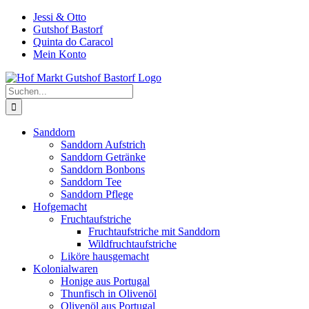
Zum
Jessi & Otto
Inhalt
Gutshof Bastorf
springen
Quinta do Caracol
Mein Konto
Suche
nach:
Sanddorn
Sanddorn Aufstrich
Sanddorn Getränke
Sanddorn Bonbons
Sanddorn Tee
Sanddorn Pflege
Hofgemacht
Fruchtaufstriche
Fruchtaufstriche mit Sanddorn
Wildfruchtaufstriche
Liköre hausgemacht
Kolonialwaren
Honige aus Portugal
Thunfisch in Olivenöl
Olivenöl aus Portugal