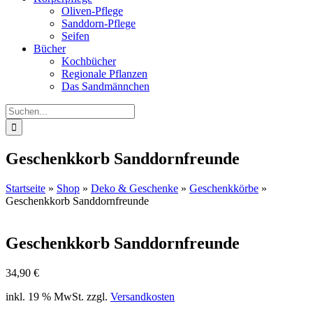
Oliven-Pflege
Sanddorn-Pflege
Seifen
Bücher
Kochbücher
Regionale Pflanzen
Das Sandmännchen
Suche
nach:
Geschenkkorb Sanddornfreunde
Startseite
»
Shop
»
Deko & Geschenke
»
Geschenkkörbe
»
Geschenkkorb Sanddornfreunde
Geschenkkorb Sanddornfreunde
34,90
€
inkl. 19 % MwSt.
zzgl.
Versandkosten