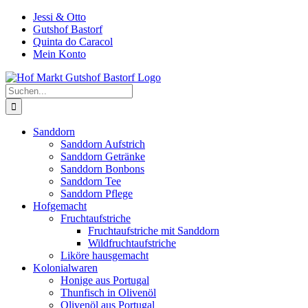
Zum
Jessi & Otto
Inhalt
Gutshof Bastorf
springen
Quinta do Caracol
Mein Konto
Suche
nach:
Sanddorn
Sanddorn Aufstrich
Sanddorn Getränke
Sanddorn Bonbons
Sanddorn Tee
Sanddorn Pflege
Hofgemacht
Fruchtaufstriche
Fruchtaufstriche mit Sanddorn
Wildfruchtaufstriche
Liköre hausgemacht
Kolonialwaren
Honige aus Portugal
Thunfisch in Olivenöl
Olivenöl aus Portugal