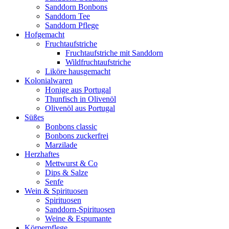
Sanddorn Bonbons
Sanddorn Tee
Sanddorn Pflege
Hofgemacht
Fruchtaufstriche
Fruchtaufstriche mit Sanddorn
Wildfruchtaufstriche
Liköre hausgemacht
Kolonialwaren
Honige aus Portugal
Thunfisch in Olivenöl
Olivenöl aus Portugal
Süßes
Bonbons classic
Bonbons zuckerfrei
Marzilade
Herzhaftes
Mettwurst & Co
Dips & Salze
Senfe
Wein & Spirituosen
Spirituosen
Sanddorn-Spirituosen
Weine & Espumante
Körperpflege