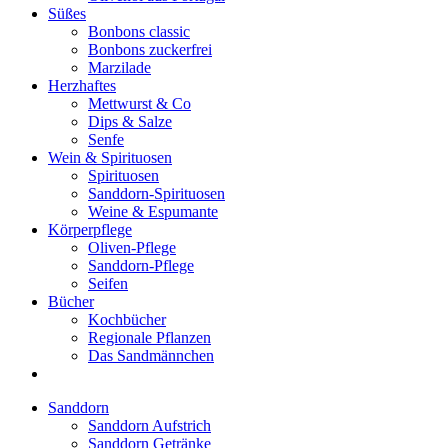
Süßes
Bonbons classic
Bonbons zuckerfrei
Marzilade
Herzhaftes
Mettwurst & Co
Dips & Salze
Senfe
Wein & Spirituosen
Spirituosen
Sanddorn-Spirituosen
Weine & Espumante
Körperpflege
Oliven-Pflege
Sanddorn-Pflege
Seifen
Bücher
Kochbücher
Regionale Pflanzen
Das Sandmännchen
Sanddorn
Sanddorn Aufstrich
Sanddorn Getränke