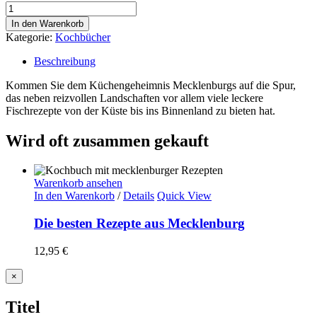
Die
besten
In den Warenkorb
Fischrezepte
Kategorie:
Kochbücher
Menge
Beschreibung
Kommen Sie dem Küchengeheimnis Mecklenburgs auf die Spur,
das neben reizvollen Landschaften vor allem viele leckere
Fischrezepte von der Küste bis ins Binnenland zu bieten hat.
Wird oft zusammen gekauft
Warenkorb ansehen
In den Warenkorb
/
Details
Quick View
Die besten Rezepte aus Mecklenburg
12,95
€
Close
×
product
quick
Titel
view