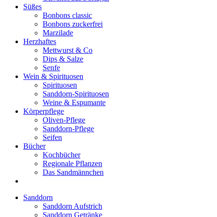
Süßes
Bonbons classic
Bonbons zuckerfrei
Marzilade
Herzhaftes
Mettwurst & Co
Dips & Salze
Senfe
Wein & Spirituosen
Spirituosen
Sanddorn-Spirituosen
Weine & Espumante
Körperpflege
Oliven-Pflege
Sanddorn-Pflege
Seifen
Bücher
Kochbücher
Regionale Pflanzen
Das Sandmännchen
Sanddorn
Sanddorn Aufstrich
Sanddorn Getränke