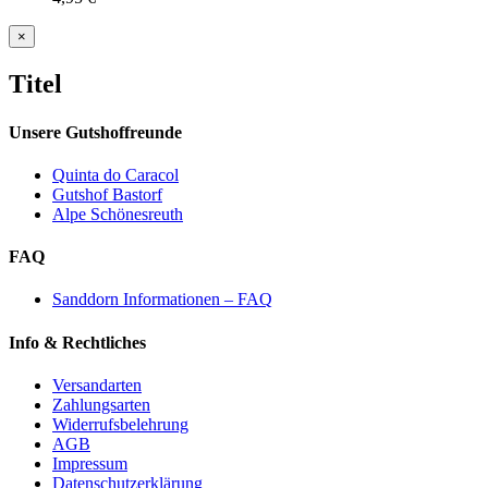
Close
×
product
quick
Titel
view
Unsere Gutshoffreunde
Quinta do Caracol
Gutshof Bastorf
Alpe Schönesreuth
FAQ
Sanddorn Informationen – FAQ
Info & Rechtliches
Versandarten
Zahlungsarten
Widerrufsbelehrung
AGB
Impressum
Datenschutzerklärung