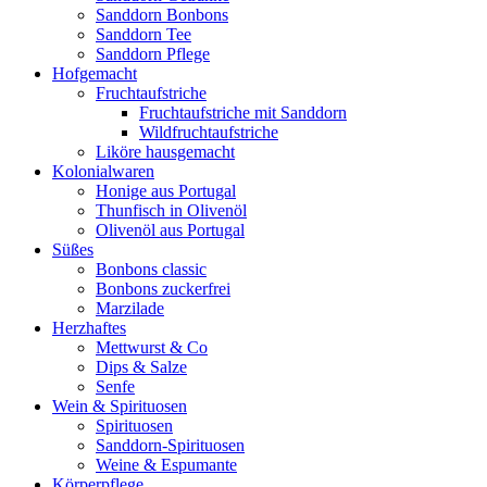
Sanddorn Bonbons
Sanddorn Tee
Sanddorn Pflege
Hofgemacht
Fruchtaufstriche
Fruchtaufstriche mit Sanddorn
Wildfruchtaufstriche
Liköre hausgemacht
Kolonialwaren
Honige aus Portugal
Thunfisch in Olivenöl
Olivenöl aus Portugal
Süßes
Bonbons classic
Bonbons zuckerfrei
Marzilade
Herzhaftes
Mettwurst & Co
Dips & Salze
Senfe
Wein & Spirituosen
Spirituosen
Sanddorn-Spirituosen
Weine & Espumante
Körperpflege