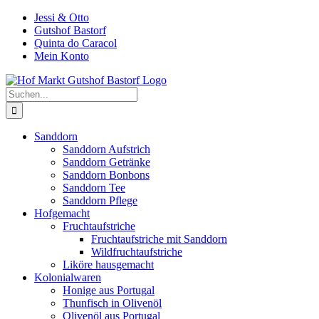
Zum
Jessi & Otto
Inhalt
Gutshof Bastorf
springen
Quinta do Caracol
Mein Konto
Suche
nach:
Sanddorn
Sanddorn Aufstrich
Sanddorn Getränke
Sanddorn Bonbons
Sanddorn Tee
Sanddorn Pflege
Hofgemacht
Fruchtaufstriche
Fruchtaufstriche mit Sanddorn
Wildfruchtaufstriche
Liköre hausgemacht
Kolonialwaren
Honige aus Portugal
Thunfisch in Olivenöl
Olivenöl aus Portugal