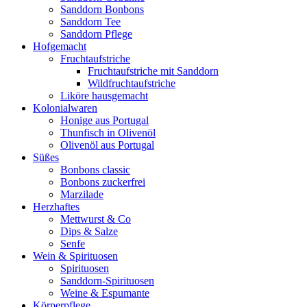
Sanddorn Bonbons
Sanddorn Tee
Sanddorn Pflege
Hofgemacht
Fruchtaufstriche
Fruchtaufstriche mit Sanddorn
Wildfruchtaufstriche
Liköre hausgemacht
Kolonialwaren
Honige aus Portugal
Thunfisch in Olivenöl
Olivenöl aus Portugal
Süßes
Bonbons classic
Bonbons zuckerfrei
Marzilade
Herzhaftes
Mettwurst & Co
Dips & Salze
Senfe
Wein & Spirituosen
Spirituosen
Sanddorn-Spirituosen
Weine & Espumante
Körperpflege