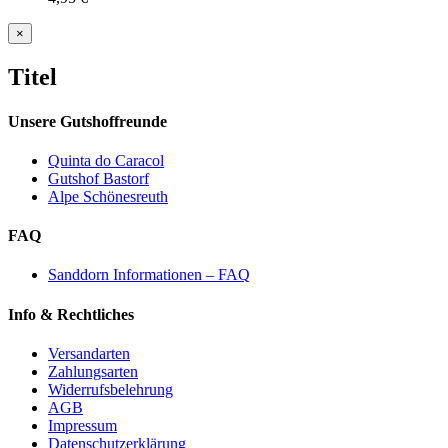
Close
×
product
quick
Titel
view
Unsere Gutshoffreunde
Quinta do Caracol
Gutshof Bastorf
Alpe Schönesreuth
FAQ
Sanddorn Informationen – FAQ
Info & Rechtliches
Versandarten
Zahlungsarten
Widerrufsbelehrung
AGB
Impressum
Datenschutzerklärung