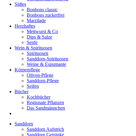
Süßes
Bonbons classic
Bonbons zuckerfrei
Marzilade
Herzhaftes
Mettwurst & Co
Dips & Salze
Senfe
Wein & Spirituosen
Spirituosen
Sanddorn-Spirituosen
Weine & Espumante
Körperpflege
Oliven-Pflege
Sanddorn-Pflege
Seifen
Bücher
Kochbücher
Regionale Pflanzen
Das Sandmännchen
Sanddorn
Sanddorn Aufstrich
Sanddorn Getränke