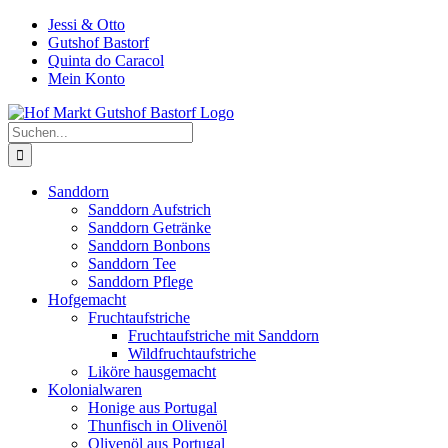
Zum
Jessi & Otto
Inhalt
Gutshof Bastorf
springen
Quinta do Caracol
Mein Konto
Suche
nach:
Sanddorn
Sanddorn Aufstrich
Sanddorn Getränke
Sanddorn Bonbons
Sanddorn Tee
Sanddorn Pflege
Hofgemacht
Fruchtaufstriche
Fruchtaufstriche mit Sanddorn
Wildfruchtaufstriche
Liköre hausgemacht
Kolonialwaren
Honige aus Portugal
Thunfisch in Olivenöl
Olivenöl aus Portugal