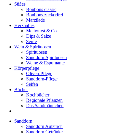
Süßes
Bonbons classic
Bonbons zuckerfrei
Marzilade
Herzhaftes
Mettwurst & Co
Dips & Salze
Senfe
Wein & Spirituosen
Spirituosen
Sanddorn-Spirituosen
Weine & Espumante
Körperpflege
Oliven-Pflege
Sanddorn-Pflege
Seifen
Bücher
Kochbücher
Regionale Pflanzen
Das Sandmännchen
Sanddorn
Sanddorn Aufstrich
Sanddorn Getränke