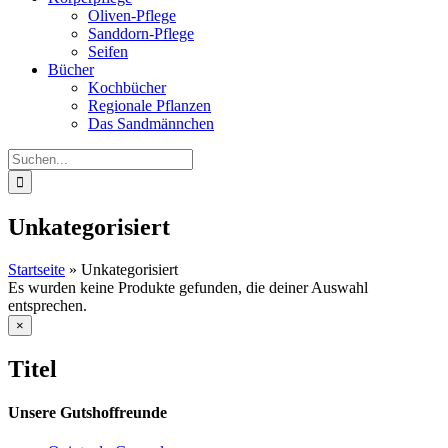
Oliven-Pflege
Sanddorn-Pflege
Seifen
Bücher
Kochbücher
Regionale Pflanzen
Das Sandmännchen
Suche
nach:
Unkategorisiert
Startseite
»
Unkategorisiert
Es wurden keine Produkte gefunden, die deiner Auswahl
entsprechen.
Close
×
product
quick
Titel
view
Unsere Gutshoffreunde