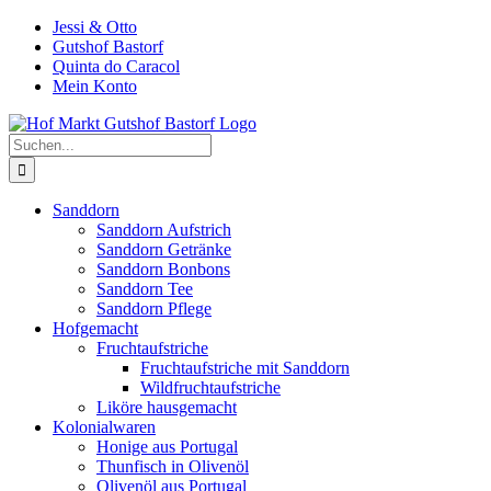
Zum
Jessi & Otto
Inhalt
Gutshof Bastorf
springen
Quinta do Caracol
Mein Konto
Suche
nach:
Sanddorn
Sanddorn Aufstrich
Sanddorn Getränke
Sanddorn Bonbons
Sanddorn Tee
Sanddorn Pflege
Hofgemacht
Fruchtaufstriche
Fruchtaufstriche mit Sanddorn
Wildfruchtaufstriche
Liköre hausgemacht
Kolonialwaren
Honige aus Portugal
Thunfisch in Olivenöl
Olivenöl aus Portugal