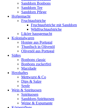
Sanddorn Bonbons
Sanddorn Tee
Sanddorn Pflege
Hofgemacht
Fruchtaufstriche
Fruchtaufstriche mit Sanddorn
Wildfruchtaufstriche
Liköre hausgemacht
Kolonialwaren
Honige aus Portugal
Thunfisch in Olivenöl
Olivenöl aus Portugal
Süßes
Bonbons classic
Bonbons zuckerfrei
Marzilade
Herzhaftes
Mettwurst & Co
Dips & Salze
Senfe
Wein & Spirituosen
Spirituosen
Sanddorn-Spirituosen
Weine & Espumante
Körperpflege