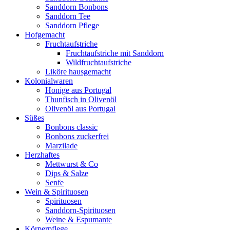
Sanddorn Bonbons
Sanddorn Tee
Sanddorn Pflege
Hofgemacht
Fruchtaufstriche
Fruchtaufstriche mit Sanddorn
Wildfruchtaufstriche
Liköre hausgemacht
Kolonialwaren
Honige aus Portugal
Thunfisch in Olivenöl
Olivenöl aus Portugal
Süßes
Bonbons classic
Bonbons zuckerfrei
Marzilade
Herzhaftes
Mettwurst & Co
Dips & Salze
Senfe
Wein & Spirituosen
Spirituosen
Sanddorn-Spirituosen
Weine & Espumante
Körperpflege