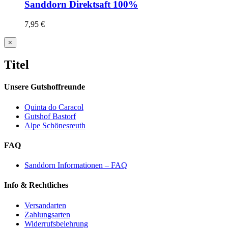
Sanddorn Direktsaft 100%
7,95
€
Close
×
product
quick
Titel
view
Unsere Gutshoffreunde
Quinta do Caracol
Gutshof Bastorf
Alpe Schönesreuth
FAQ
Sanddorn Informationen – FAQ
Info & Rechtliches
Versandarten
Zahlungsarten
Widerrufsbelehrung