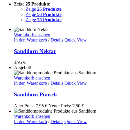
Zeige
25 Produkte
Zeige
25 Produkte
Zeige
50 Produkte
Zeige
75 Produkte
Warenkorb ansehen
In den Warenkorb
/
Details
Quick View
Sanddorn Nektar
3,95
€
Angebot!
Warenkorb ansehen
In den Warenkorb
/
Details
Quick View
Sanddorn Punsch
Ursprünglicher
Aktueller
Alter Preis:
7,95
€
Neuer Preis:
7,50
€
Preis
Preis
war:
ist:
Warenkorb ansehen
7,95 €
7,50 €.
In den Warenkorb
/
Details
Quick View