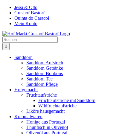
Zum
Jessi & Otto
Inhalt
Gutshof Bastorf
springen
Quinta do Caracol
Mein Konto
Suche
nach:
Sanddorn
Sanddorn Aufstrich
Sanddorn Getränke
Sanddorn Bonbons
Sanddorn Tee
Sanddorn Pflege
Hofgemacht
Fruchtaufstriche
Fruchtaufstriche mit Sanddorn
Wildfruchtaufstriche
Liköre hausgemacht
Kolonialwaren
Honige aus Portugal
Thunfisch in Olivenöl
Olivenöl aus Portugal