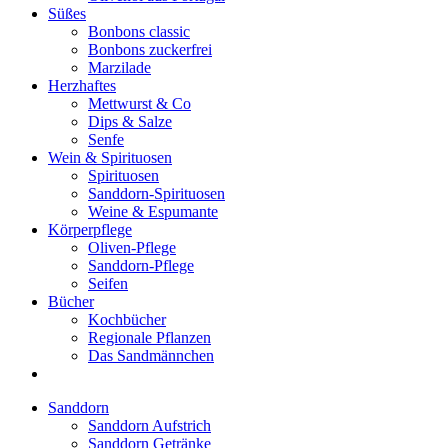
Süßes
Bonbons classic
Bonbons zuckerfrei
Marzilade
Herzhaftes
Mettwurst & Co
Dips & Salze
Senfe
Wein & Spirituosen
Spirituosen
Sanddorn-Spirituosen
Weine & Espumante
Körperpflege
Oliven-Pflege
Sanddorn-Pflege
Seifen
Bücher
Kochbücher
Regionale Pflanzen
Das Sandmännchen
Sanddorn
Sanddorn Aufstrich
Sanddorn Getränke