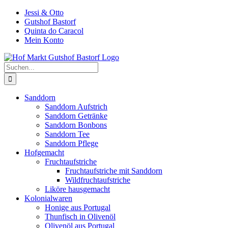
Zum
Jessi & Otto
Inhalt
Gutshof Bastorf
springen
Quinta do Caracol
Mein Konto
Suche
nach:
Sanddorn
Sanddorn Aufstrich
Sanddorn Getränke
Sanddorn Bonbons
Sanddorn Tee
Sanddorn Pflege
Hofgemacht
Fruchtaufstriche
Fruchtaufstriche mit Sanddorn
Wildfruchtaufstriche
Liköre hausgemacht
Kolonialwaren
Honige aus Portugal
Thunfisch in Olivenöl
Olivenöl aus Portugal