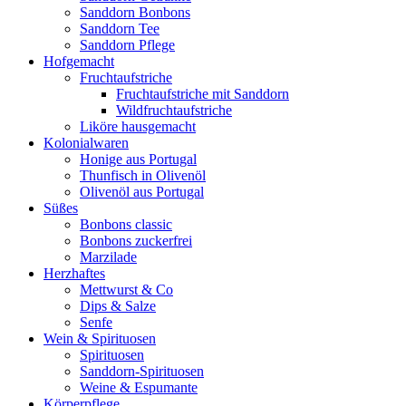
Sanddorn Bonbons
Sanddorn Tee
Sanddorn Pflege
Hofgemacht
Fruchtaufstriche
Fruchtaufstriche mit Sanddorn
Wildfruchtaufstriche
Liköre hausgemacht
Kolonialwaren
Honige aus Portugal
Thunfisch in Olivenöl
Olivenöl aus Portugal
Süßes
Bonbons classic
Bonbons zuckerfrei
Marzilade
Herzhaftes
Mettwurst & Co
Dips & Salze
Senfe
Wein & Spirituosen
Spirituosen
Sanddorn-Spirituosen
Weine & Espumante
Körperpflege