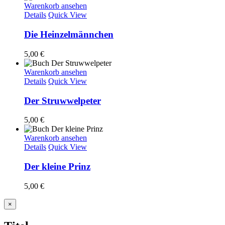
Warenkorb ansehen
Details
Quick View
Die Heinzelmännchen
5,00
€
Warenkorb ansehen
Details
Quick View
Der Struwwelpeter
5,00
€
Warenkorb ansehen
Details
Quick View
Der kleine Prinz
5,00
€
Close
×
product
quick