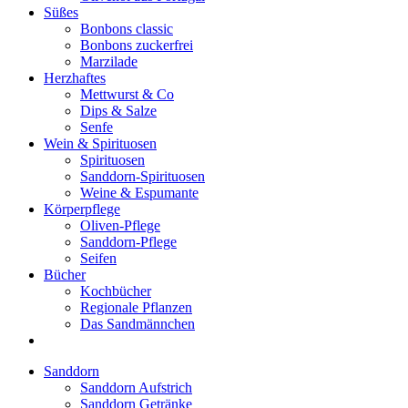
Süßes
Bonbons classic
Bonbons zuckerfrei
Marzilade
Herzhaftes
Mettwurst & Co
Dips & Salze
Senfe
Wein & Spirituosen
Spirituosen
Sanddorn-Spirituosen
Weine & Espumante
Körperpflege
Oliven-Pflege
Sanddorn-Pflege
Seifen
Bücher
Kochbücher
Regionale Pflanzen
Das Sandmännchen
Sanddorn
Sanddorn Aufstrich
Sanddorn Getränke